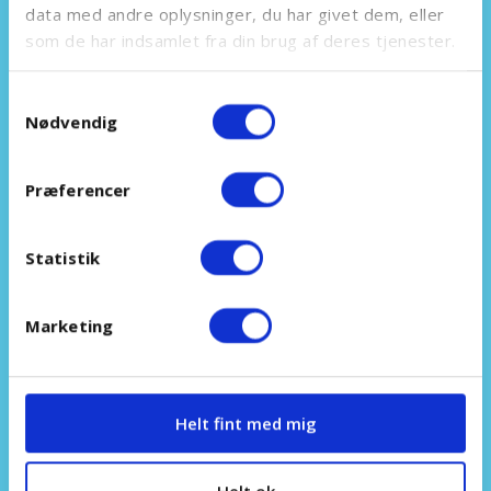
data med andre oplysninger, du har givet dem, eller
så I kan fokusere på
som de har indsamlet fra din brug af deres tjenester.
forretningen, mens jeg sikrer,
Samtykkevalg
at marketing bliver gjort og giver
Nødvendig
værdi.
Præferencer
Statistik
SOCIALE MEDIER
Marketing
Helt fint med mig
HJEMMESIDER
Helt ok