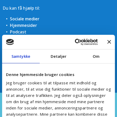
Du kan få hjælp til:
Sociale medier
Hjemmesider
Podcast
Sparring
(Og meget mere)
Samtykke
Detaljer
Om
Denne hjemmeside bruger cookies
SE HVAD DET KOSTER AT FÅ HJÆLP
Jeg bruger cookies til at tilpasse mit indhold og
annoncer, til at vise dig funktioner til sociale medier og
til at analysere trafikken. Jeg deler også oplysninger
om din brug af min hjemmeside med mine partnere
inden for sociale medier, annonceringspartnere og
Mit mål er at frigive tid hos jer,
analysepartnere. Mine partnere kan kombinere disse