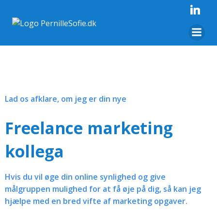
Videre
til
indhold
Lad os afklare, om jeg er din nye
Freelance marketing
kollega
Hvis du vil øge din online synlighed og give
målgruppen mulighed for at få øje på dig, så kan jeg
hjælpe med en bred vifte af marketing opgaver.