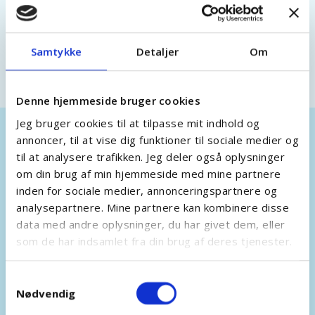
– Tolou
Samtykke
Detaljer
Om
Denne hjemmeside bruger cookies
Jeg bruger cookies til at tilpasse mit indhold og
annoncer, til at vise dig funktioner til sociale medier og
Er du klar til at få ro på
til at analysere trafikken. Jeg deler også oplysninger
om din brug af min hjemmeside med mine partnere
din markedsføring?
inden for sociale medier, annonceringspartnere og
analysepartnere. Mine partnere kan kombinere disse
data med andre oplysninger, du har givet dem, eller
som de har indsamlet fra din brug af deres tjenester.
Samtykkevalg
Nødvendig